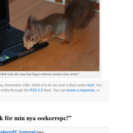
särskilt fack där man kan lägga nötterna medan man surfar!
y, November 24th, 2008 at 9:44 am and is filed under
Kurt
. You
s entry through the
RSS 2.0
feed. You can
leave a response
, or
k för min nya eeekorrepc!”
eekorrePC levererad
Says: