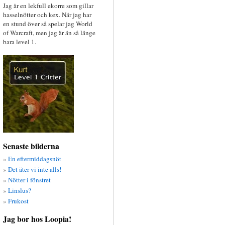
Jag är en lekfull ekorre som gillar
hasselnötter och kex. När jag har
en stund över så spelar jag World
of Warcraft, men jag är än så länge
bara level 1.
Senaste bilderna
En eftermiddagsnöt
Det äter vi inte alls!
Nötter i fönstret
Linslus?
Frukost
Jag bor hos Loopia!