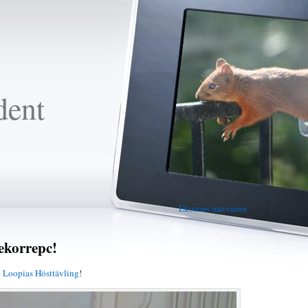
dent
Ekorrars matvanor
»
ekorrepc!
i
Loopias Hösttävling
!